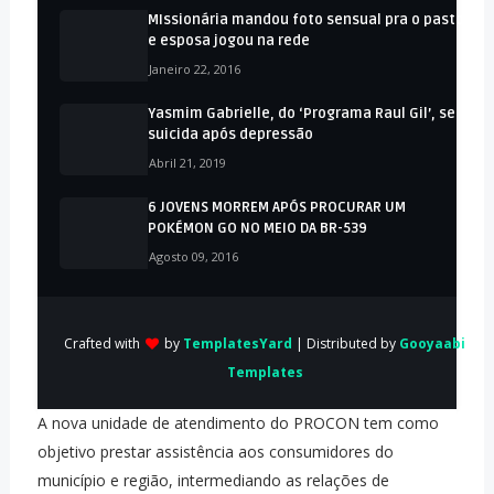
MIssionária mandou foto sensual pra o pastor
e esposa jogou na rede
Janeiro 22, 2016
Yasmim Gabrielle, do ‘Programa Raul Gil’, se
suicida após depressão
Abril 21, 2019
6 JOVENS MORREM APÓS PROCURAR UM
POKÉMON GO NO MEIO DA BR-539
Agosto 09, 2016
Crafted with
by
TemplatesYard
| Distributed by
Gooyaabi
Templates
A nova unidade de atendimento do PROCON tem como
objetivo prestar assistência aos consumidores do
município e região, intermediando as relações de