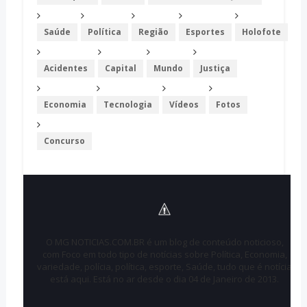
Saúde
Política
Região
Esportes
Holofote
Acidentes
Capital
Mundo
Justiça
Economia
Tecnologia
Vídeos
Fotos
Concurso
O MG NOTICIAS.COM.BR é um blog de conteúdo noticioso,
com Foco em todo tipo de notícias sobre Política, Economia,
variedade, polícia, política, esporte, Saúde, tudo que é notícia
está aqui. Está no ar desde o dia 04 de Janeiro de 2013.