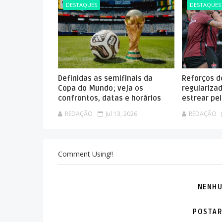
DESTAQUES
DESTAQUES
Definidas as semifinais da
Reforços do
Copa do Mundo; veja os
regulariza
confrontos, datas e horários
estrear pel
REDAÇÃO
Jul 13, 2026
REDAÇÃO
Comment Using!!
NENHU
POSTAR