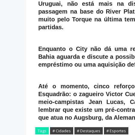
Uruguai, não está mais na di
passagem na base do River Plat
muito pelo Torque na última te
partidas.
Enquanto o City não dá uma res
Bahia aguarda e discute a possibi
empréstimo ou uma aquisição defi
Até o momento, cinco reforço
Esquadrão: o zagueiro Victor Cues
meio-campistas Jean Lucas, Ca
lembrar que existe um pré-contra
que atua no Augsburg, da Aleman
Tags
# Cidades
# Destaques
# Esportes