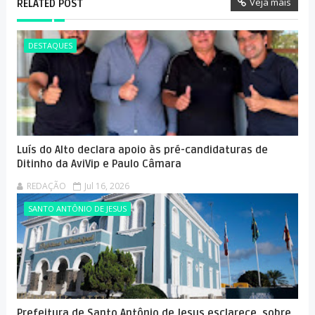
Veja mais
RELATED POST
DESTAQUES
Luís do Alto declara apoio às pré-candidaturas de
Ditinho da AviVip e Paulo Câmara
REDAÇÃO
Jul 16, 2026
SANTO ANTÔNIO DE JESUS
Prefeitura de Santo Antônio de Jesus esclarece, sobre