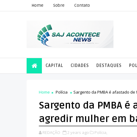
Home
Sobre
Contato
CAPITAL
CIDADES
DESTAQUES
POL
Home
Polícia
Sargento da PMBA é afastado de 
Sargento da PMBA é 
agredir mulher em b
REDAÇÃO
2 years ago
Polícia,