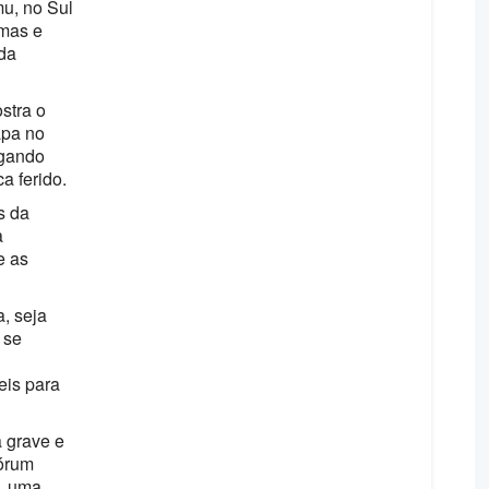
u, no Sul
rmas e
 da
stra o
apa no
ogando
a ferido.
s da
a
e as
, seja
 se
eis para
a grave e
Fórum
2, uma