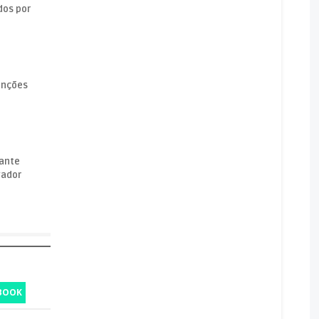
dos por
unções
rante
vador
BOOK