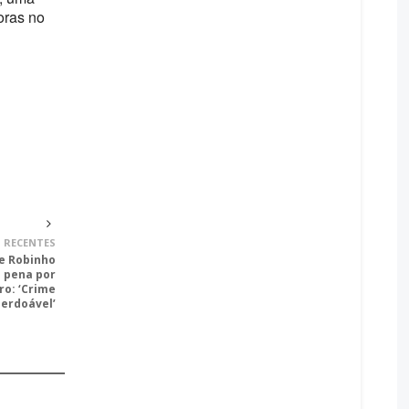
oras no
 RECENTES
e Robinho
 pena por
ro: ‘Crime
erdoável’