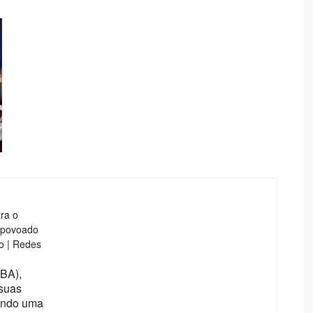
ra o
 povoado
o | Redes
MBA),
 suas
dindo uma