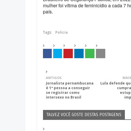
mulher foi vítima de feminicídio a cada 7 h
país.
Tags:
Policia
ANTIGOS
MAIS
Jornalista pernambucana
Lula defende qu
é 1ª pessoa a conseguir
cumpra
se registrar como
estup
intersexo no Brasil
imp
TALVEZ VOCÊ GOSTE DESTAS POSTAGENS