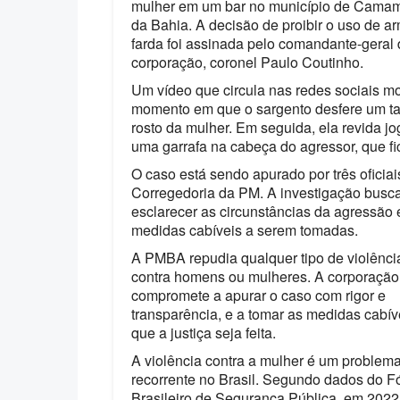
mulher em um bar no município de Camam
da Bahia. A decisão de proibir o uso de a
farda foi assinada pelo comandante-geral
corporação, coronel Paulo Coutinho.
Um vídeo que circula nas redes sociais mo
momento em que o sargento desfere um t
rosto da mulher. Em seguida, ela revida j
uma garrafa na cabeça do agressor, que fic
O caso está sendo apurado por três oficiai
Corregedoria da PM. A investigação busc
esclarecer as circunstâncias da agressão 
medidas cabíveis a serem tomadas.
A PMBA repudia qualquer tipo de violência
contra homens ou mulheres. A corporação
compromete a apurar o caso com rigor e
transparência, e a tomar as medidas cabív
que a justiça seja feita.
A violência contra a mulher é um problem
recorrente no Brasil. Segundo dados do 
Brasileiro de Segurança Pública, em 202