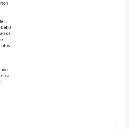
erton
de
 Bahia
rão de
lo
ontos
cado
terça-
a