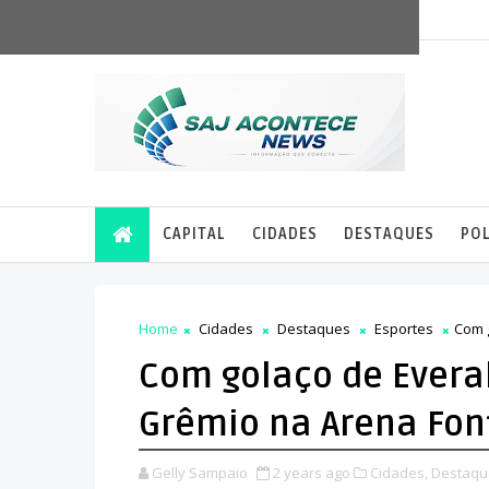
Home
Sobre
Contato
CAPITAL
CIDADES
DESTAQUES
POL
Home
Cidades
Destaques
Esportes
Com 
Com golaço de Evera
Grêmio na Arena Fon
Gelly Sampaio
2 years ago
Cidades,
Destaqu