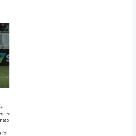
te
venceu
onato
 foi