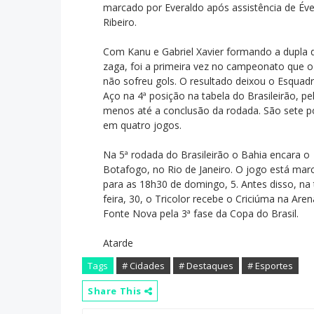
marcado por Everaldo após assistência de Év
Ribeiro.
Com Kanu e Gabriel Xavier formando a dupla 
zaga, foi a primeira vez no campeonato que o
não sofreu gols. O resultado deixou o Esquad
Aço na 4ª posição na tabela do Brasileirão, pe
menos até a conclusão da rodada. São sete p
em quatro jogos.
Na 5ª rodada do Brasileirão o Bahia encara o
Botafogo, no Rio de Janeiro. O jogo está mar
para as 18h30 de domingo, 5. Antes disso, na 
feira, 30, o Tricolor recebe o Criciúma na Aren
Fonte Nova pela 3ª fase da Copa do Brasil.
Atarde
Tags
# Cidades
# Destaques
# Esportes
Share This