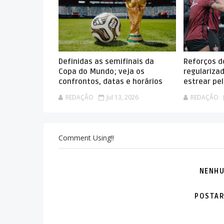
Definidas as semifinais da
Reforços do
Copa do Mundo; veja os
regulariza
confrontos, datas e horários
estrear pel
REDAÇÃO
Jul 13, 2026
REDAÇÃO
Comment Using!!
NENHU
POSTAR