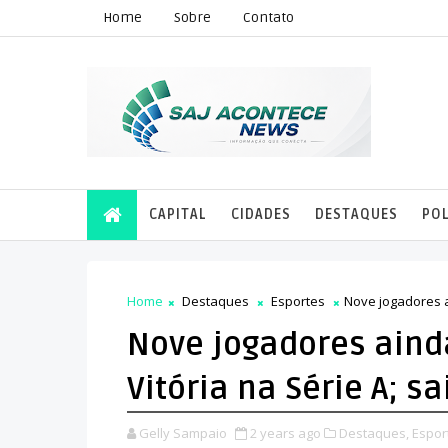
Home
Sobre
Contato
CAPITAL
CIDADES
DESTAQUES
POL
Home
Destaques
Esportes
Nove jogadores a
Nove jogadores aind
Vitória na Série A; s
Gelly Sampaio
2 years ago
Destaques,
Espor