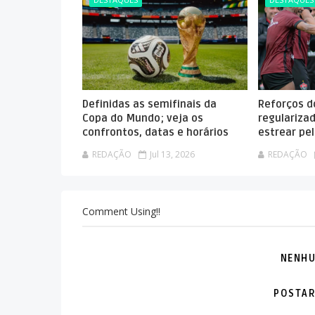
Definidas as semifinais da
Reforços do
Copa do Mundo; veja os
regulariza
confrontos, datas e horários
estrear pel
REDAÇÃO
Jul 13, 2026
REDAÇÃO
Comment Using!!
NENHU
POSTAR