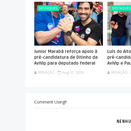
DESTAQUES
DESTAQUES
Junior Marabá reforça apoio à
Luís do Alt
pré-candidatura de Ditinho da
pré-candid
AviVip para deputado federal
AviVip e P
REDAÇÃO
Aug 03, 2026
REDAÇÃO
Comment Using!!
NENHU