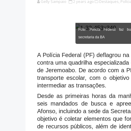
Gelly Sampaio
2 years ago
Destaques,
Políci
Foto: Polícia Federal faz b
secretaria da BA
A Polícia Federal (PF) deflagrou n
contra uma quadrilha especializada 
de Jeremoabo. De acordo com a PF,
transporte escolar, com o objetivo
intermediar as transações.
Desde as primeiras horas da manh
seis mandados de busca e apree
Afonso, incluindo a sede da Secret
objetivo é coletar elementos que f
de recursos públicos, além de ident