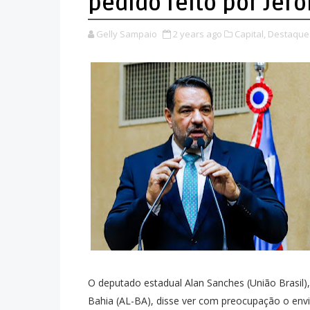
pedido feito por Jer
Gelly Sampaio
2 years ago
Capital,
Destaque
O deputado estadual Alan Sanches (União Brasil),
Bahia (AL-BA), disse ver com preocupação o envi