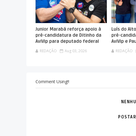
Junior Marabá reforça apoio à
Luís do Alt
pré-candidatura de Ditinho da
pré-candid
AviVip para deputado federal
AviVip e P
REDAÇÃO
Aug 03, 2026
REDAÇÃO
Comment Using!!
NENHU
POSTAR