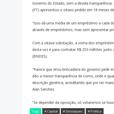
Governo do Estado, sem a devida transparência. 
(PT) apresentou o oitavo pedido em 18 meses d
“Isso dá uma média de um empréstimo a cada doi
através de empréstimos, mas sem apresentar pro
Com a oitava solicitação, a soma dos empréstim
desta vez é para contratar R$ 253 milhões junt
(BNDES).
“Parece que virou brincadeira do governo pedir
dão a menor transparência de como, onde e quan
descrição genérica, acreditando que por ter maio
Alan Sanches.
“Se depender da oposição, só votaremos se houver
Tags
# Capital
# Destaques
# Politica