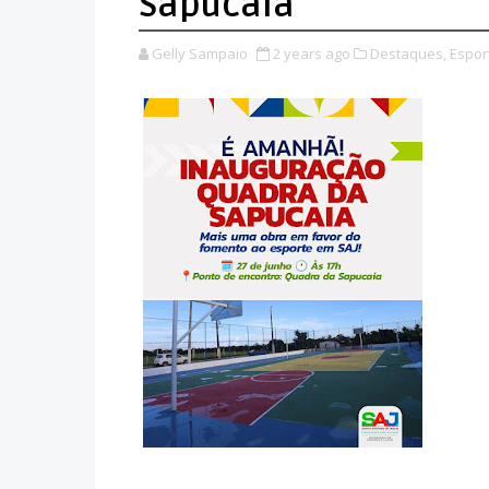
Sapucaia
Gelly Sampaio
2 years ago
Destaques,
Espor