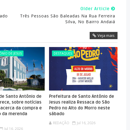
Older Article
lado
Três Pessoas São Baleadas Na Rua Ferreira
Silva, No Bairro Andaiá
Veja mais
NIO DE JESUS
DESTAQUES
 de Santo Antônio de
Prefeitura de Santo Antônio de
rece, sobre notícias
Jesus realiza Ressaca do São
 acerca da compra e
Pedro no Alto do Morro neste
 da merenda
sábado
REDAÇÃO
Jul 16, 2026
Jul 16, 2026