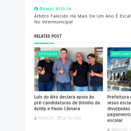
Newer Article
Árbitro Falecido Há Mais De Um Ano É Esca
No Intermunicipal
RELATED POST
DESTAQUES
SANTO ANTÔ
Luís do Alto declara apoio às
Prefeitura
pré-candidaturas de Ditinho da
Jesus escla
AviVip e Paulo Câmara
divulgadas
pagamento
REDAÇÃO
Jul 16, 2026
escolar
REDAÇÃO