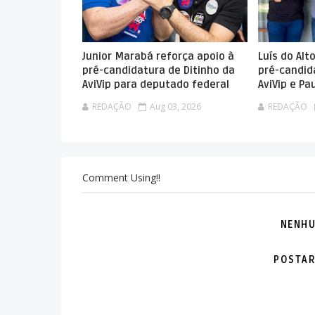
Junior Marabá reforça apoio à
Luís do Alt
pré-candidatura de Ditinho da
pré-candid
AviVip para deputado federal
AviVip e P
REDAÇÃO
Aug 03, 2026
REDAÇÃO
Comment Using!!
NENHU
POSTAR