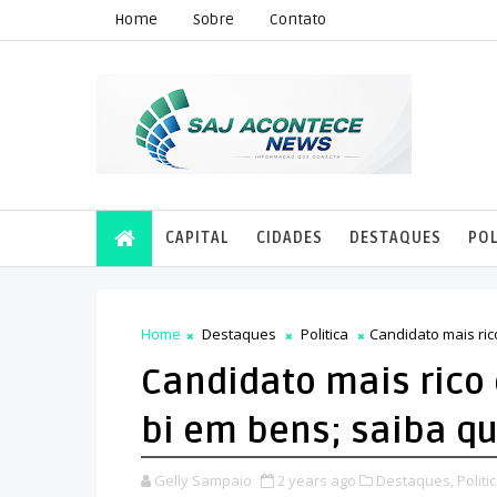
Home
Sobre
Contato
CAPITAL
CIDADES
DESTAQUES
POL
Home
Destaques
Politica
Candidato mais ric
Candidato mais rico 
bi em bens; saiba q
Gelly Sampaio
2 years ago
Destaques,
Politic