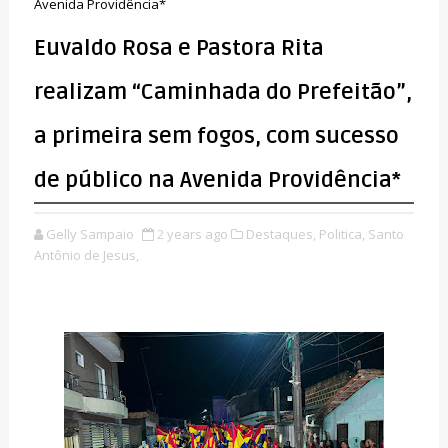
Avenida Providência*
Euvaldo Rosa e Pastora Rita
realizam “Caminhada do Prefeitão”,
a primeira sem fogos, com sucesso
de público na Avenida Providência*
Gelly Sampaio
2 years ago
Destaques,
Politica,
Santo
Antônio de Jesus,