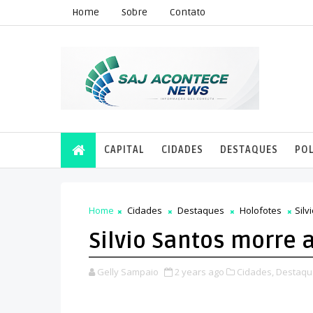
Home
Sobre
Contato
CAPITAL
CIDADES
DESTAQUES
POL
Home
Cidades
Destaques
Holofotes
Silv
Silvio Santos morre 
Gelly Sampaio
2 years ago
Cidades,
Destaqu