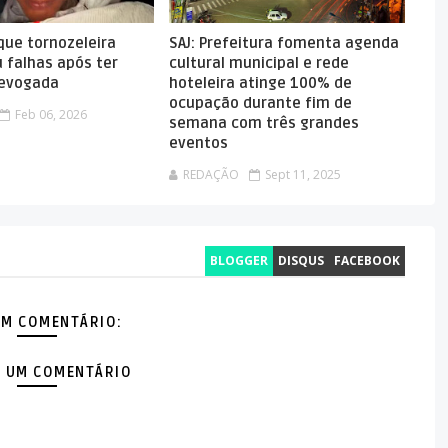
que tornozeleira
SAJ: Prefeitura fomenta agenda
 falhas após ter
cultural municipal e rede
revogada
hoteleira atinge 100% de
ocupação durante fim de
Feb 06, 2026
semana com três grandes
eventos
REDAÇÃO
Sept 11, 2025
BLOGGER
DISQUS
FACEBOOK
M COMENTÁRIO:
 UM COMENTÁRIO