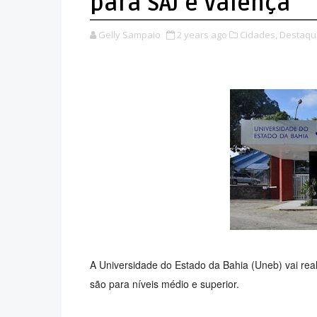
para SAJ e Valença
Gelly Sampaio
2 years ago
Cidades,
Destaqu
A Universidade do Estado da Bahia (Uneb) vai rea
são para níveis médio e superior.