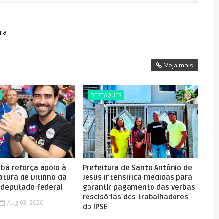
ra
Veja mais
DESTAQUES
abá reforça apoio à
Prefeitura de Santo Antônio de
atura de Ditinho da
Jesus intensifica medidas para
a deputado federal
garantir pagamento das verbas
rescisórias dos trabalhadores
Aug 03, 2026
do IPSE