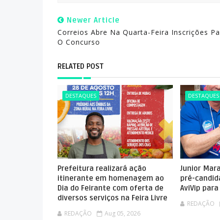
Newer Article
Correios Abre Na Quarta-Feira Inscrições Pa
O Concurso
RELATED POST
DESTAQUES
DESTAQUES
Prefeitura realizará ação
Junior Mar
itinerante em homenagem ao
pré-candid
Dia do Feirante com oferta de
AviVip par
diversos serviços na Feira Livre
REDAÇÃO
REDAÇÃO
Aug 05, 2026