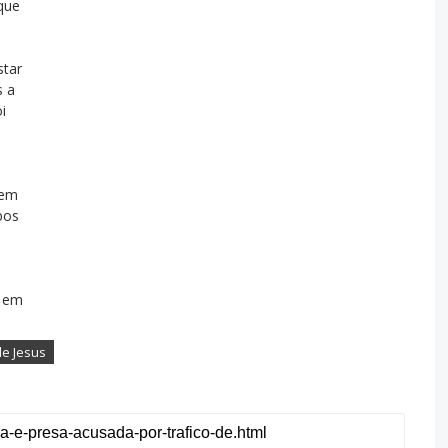
que
star
s a
i
mem
bos
, em
de Jesus