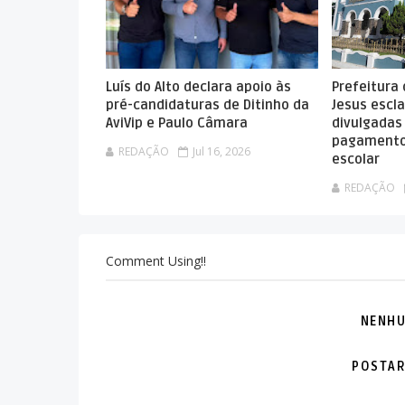
Luís do Alto declara apoio às
Prefeitura
pré-candidaturas de Ditinho da
Jesus escla
AviVip e Paulo Câmara
divulgadas
pagamento
REDAÇÃO
Jul 16, 2026
escolar
REDAÇÃO
Comment Using!!
NENHU
POSTAR