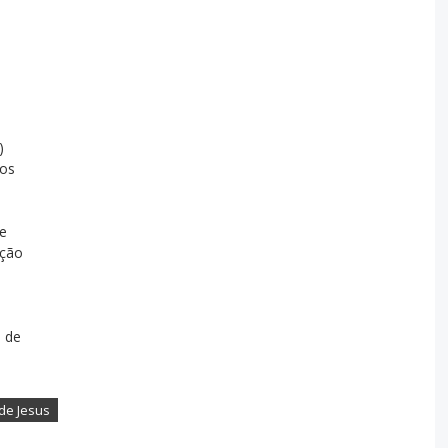
)
tos
de
eção
s de
de Jesus