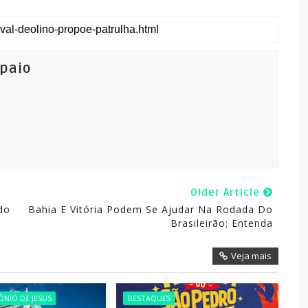
mpaio
Older Article
do
Bahia E Vitória Podem Se Ajudar Na Rodada Do
Brasileirão; Entenda
Veja mais
NIO DE JESUS
DESTAQUES