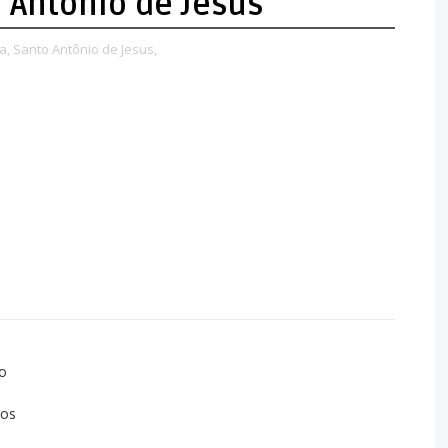
 Antônio de Jesus
a,
Santo Antônio de Jesus,
to
xos