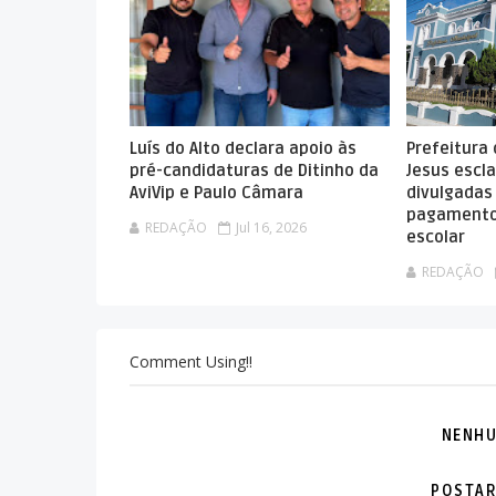
Luís do Alto declara apoio às
Prefeitura
pré-candidaturas de Ditinho da
Jesus escla
AviVip e Paulo Câmara
divulgadas
pagamento
REDAÇÃO
Jul 16, 2026
escolar
REDAÇÃO
Comment Using!!
NENHU
POSTAR