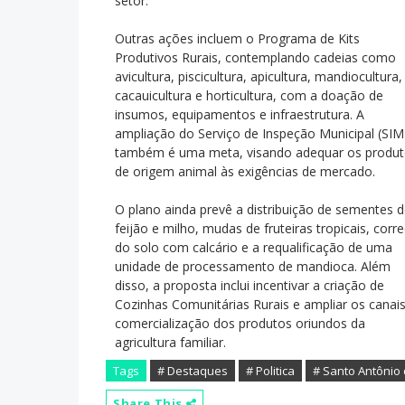
setor.
Outras ações incluem o Programa de Kits
Produtivos Rurais, contemplando cadeias como
avicultura, piscicultura, apicultura, mandiocultura,
cacauicultura e horticultura, com a doação de
insumos, equipamentos e infraestrutura. A
ampliação do Serviço de Inspeção Municipal (SIM
também é uma meta, visando adequar os produ
de origem animal às exigências de mercado.
O plano ainda prevê a distribuição de sementes 
feijão e milho, mudas de fruteiras tropicais, corr
do solo com calcário e a requalificação de uma
unidade de processamento de mandioca. Além
disso, a proposta inclui incentivar a criação de
Cozinhas Comunitárias Rurais e ampliar os canai
comercialização dos produtos oriundos da
agricultura familiar.
Tags
# Destaques
# Politica
# Santo Antônio 
Share This