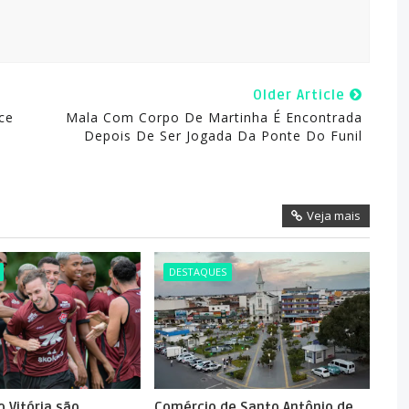
Older Article
ce
Mala Com Corpo De Martinha É Encontrada
Depois De Ser Jogada Da Ponte Do Funil
Veja mais
DESTAQUES
 Vitória são
Comércio de Santo Antônio de