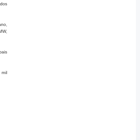
ados
ano,
MW,
pais
 mil