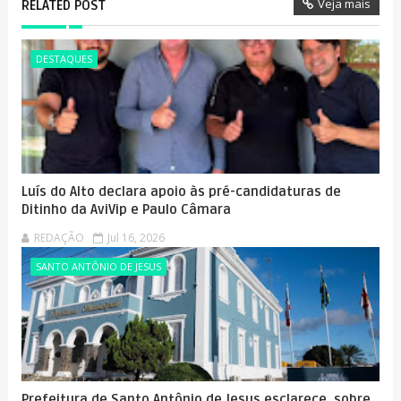
Veja mais
RELATED POST
DESTAQUES
Luís do Alto declara apoio às pré-candidaturas de
Ditinho da AviVip e Paulo Câmara
REDAÇÃO
Jul 16, 2026
SANTO ANTÔNIO DE JESUS
Prefeitura de Santo Antônio de Jesus esclarece, sobre