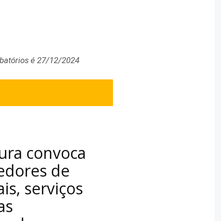
obatórios é 27/12/2024
tura convoca
edores de
is, serviços
as