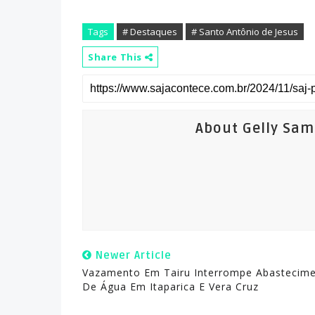
Tags
# Destaques
# Santo Antônio de Jesus
Share This
About Gelly Sa
Newer Article
Vazamento Em Tairu Interrompe Abastecim
De Água Em Itaparica E Vera Cruz