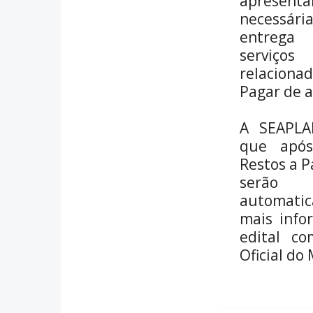
apresenta
necessári
entrega
serviç
relacion
Pagar de a
A SEAPLA
que após
Restos a 
serão
automat
mais info
edital co
Oficial do