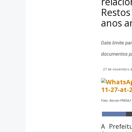
relaci
Restos
anos a
Data limite pa
documentos pr
27 de novembro de
Foto: Ascom PMSAJ
S
h
A Prefeit
a