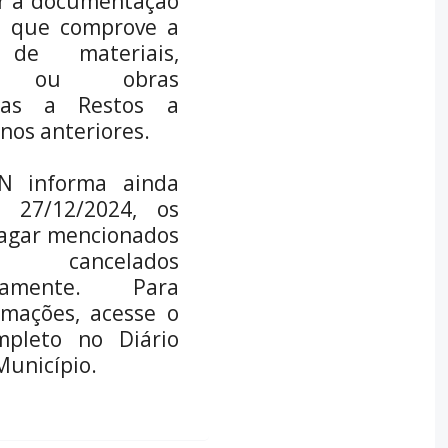
r a documentação
a que comprove a
 de materiais,
os ou obras
adas a Restos a
nos anteriores.
N informa ainda
 27/12/2024, os
Pagar mencionados
 cancelados
icamente. Para
rmações, acesse o
mpleto no Diário
 Município.