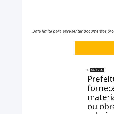
Data limite para apresentar documentos pr
CIDADES
Prefei
fornec
materia
ou obr