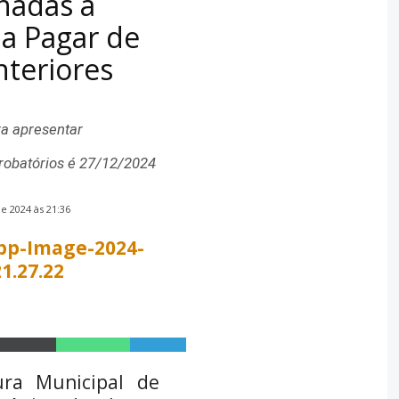
onadas a
 a Pagar de
nteriores
ra apresentar
obatórios é 27/12/2024
 2024 às 21:36
S
S
S
h
h
h
ura Municipal de
a
a
a