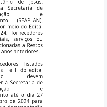
tônio de Jesus,
r
r
r
e
e
e
da Secretaria de
o
o
o
istração e
n
n
n
ento (SEAPLAN),
X
W
T
or meio do Edital
(
h
e
24, fornecedores
T
a
l
w
t
e
ais, serviços ou
i
s
g
cionadas a Restos
t
A
r
 anos anteriores.
t
p
a
e
p
m
r
cedores listados
)
 I e II do edital
itado, devem
r à Secretaria de
istração e
nto até o dia 27
bro de 2024 para