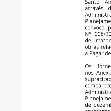
Santo An
r
e
através 
o
Admin
n
Planejam
F
convoca, p
a
Nº 008/20
c
e
de materi
b
obras rela
o
a Pagar de
o
k
Os forne
nos Anexos
suprac
comparece
Admin
Planejame
de dezem