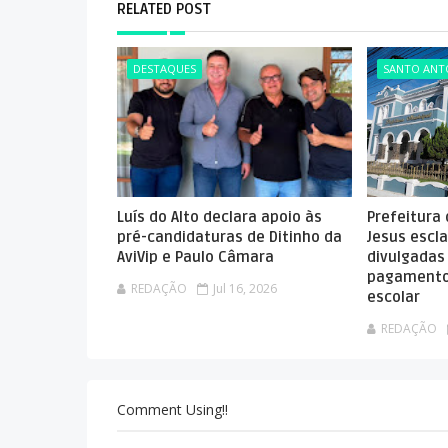
RELATED POST
DESTAQUES
SANTO ANTÔ
Luís do Alto declara apoio às
Prefeitura
pré-candidaturas de Ditinho da
Jesus escla
AviVip e Paulo Câmara
divulgadas
pagamento
REDAÇÃO
Jul 16, 2026
escolar
REDAÇÃO
Comment Using!!