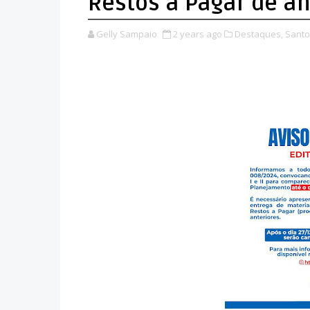
Restos a Pagar de an
Gelly Sampaio
2 years ago
Destaques,
Santo