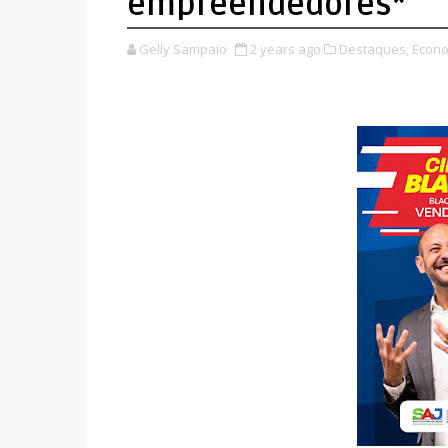
empreendedores*
Gelly Sampaio
2 years ago
Destaques,
Econo