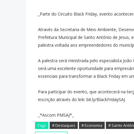
_Parte do Circuito Black Friday, evento acontecer
Através da Secretaria de Meio Ambiente, Desen
Prefeitura Municipal de Santo Antônio de Jesus, 
palestra voltada aos empreendedores do municíp
A palestra será ministrada pelo especialista João 
será uma excelente oportunidade para empresári
essenciais para transformar a Black Friday em u
Para participar do evento, que acontecerá na terça
inscrição através do link: bit.ly/BlackFridaySAJ
_*Ascom PMSAJ*_
Tags
# Destaques
# Economia
# Santo Antôn