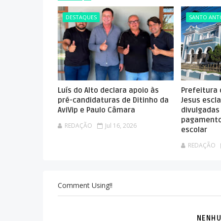
DESTAQUES
SANTO ANTÔ
Luís do Alto declara apoio às
Prefeitura
pré-candidaturas de Ditinho da
Jesus escla
AviVip e Paulo Câmara
divulgadas
pagamento
REDAÇÃO
Jul 16, 2026
escolar
REDAÇÃO
Comment Using!!
NENHU