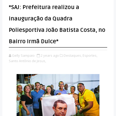
*SAJ: Prefeitura realizou a
inauguração da Quadra
Poliesportiva João Batista Costa, no
Bairro Irmã Dulce*
Gelly Sampaio
2 years ago
Destaques,
Esportes,
Santo Antônio de Jesus,