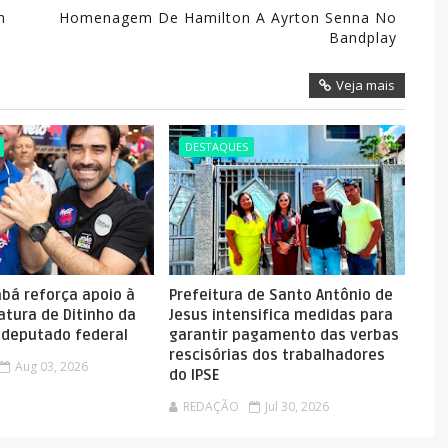
m
Homenagem De Hamilton A Ayrton Senna No
Bandplay
Veja mais
DESTAQUES
abá reforça apoio à
Prefeitura de Santo Antônio de
atura de Ditinho da
Jesus intensifica medidas para
a deputado federal
garantir pagamento das verbas
rescisórias dos trabalhadores
Aug 03, 2026
do IPSE
REDAÇÃO
Jul 30, 2026