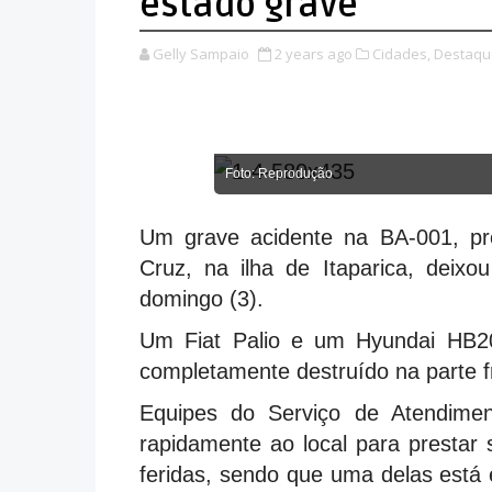
estado grave
Gelly Sampaio
2 years ago
Cidades,
Destaqu
Foto: Reprodução
Um grave acidente na BA-001, pr
Cruz, na ilha de Itaparica, deixo
domingo (3).
Um Fiat Palio e um Hyundai HB20 
completamente destruído na parte fr
Equipes do Serviço de Atendime
rapidamente ao local para prestar 
feridas, sendo que uma delas está