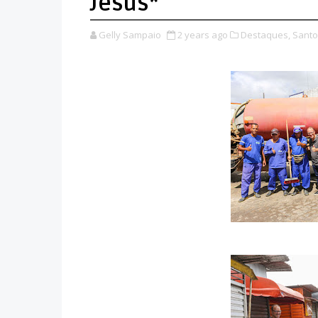
Jesus*
Gelly Sampaio
2 years ago
Destaques,
Santo