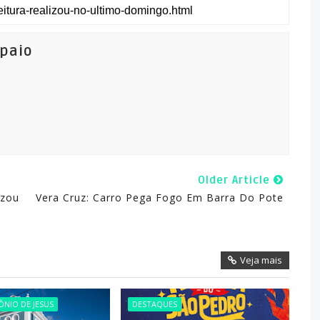
mpaio
Older Article
izou
Vera Cruz: Carro Pega Fogo Em Barra Do Pote
Veja mais
NIO DE JESUS
DESTAQUES