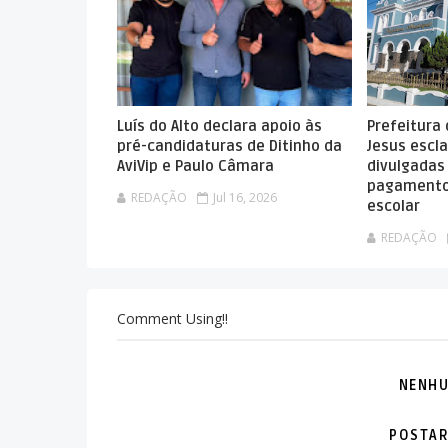
Luís do Alto declara apoio às
Prefeitura
pré-candidaturas de Ditinho da
Jesus escla
AviVip e Paulo Câmara
divulgadas
pagamento
REDAÇÃO
Jul 16, 2026
escolar
REDAÇÃO
Comment Using!!
NENHU
POSTAR