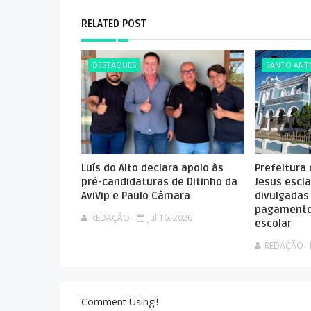
RELATED POST
DESTAQUES
SANTO ANTÔ
Luís do Alto declara apoio às
Prefeitura
pré-candidaturas de Ditinho da
Jesus escla
AviVip e Paulo Câmara
divulgadas
pagamento
REDAÇÃO
Jul 16, 2026
escolar
REDAÇÃO
Comment Using!!