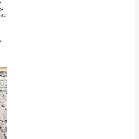
e
24,
anto
o