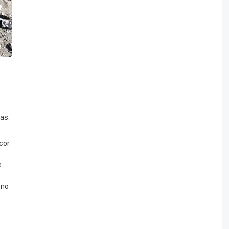
as.
cor
e
 no