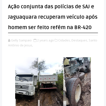
Ação conjunta das polícias de SAJ e
Jaguaquara recuperam veículo após
homem ser feito refém na BR-420
Gelly Sampaio
2 years ago
Cidades,
Destaques,
Santo
Antônio de Jesus,