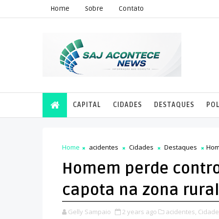
Home
Sobre
Contato
CAPITAL
CIDADES
DESTAQUES
POL
Home
acidentes
Cidades
Destaques
Home
Homem perde control
capota na zona rura
Gelly Sampaio
2 years ago
acidentes,
Cidade