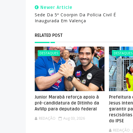
Newer Article
Sede Da 5ª Coorpin Da Polícia Civil É
Inaugurada Em Valença
RELATED POST
DESTAQUES
DESTAQUES
Junior Marabá reforça apoio à
Prefeitura
pré-candidatura de Ditinho da
Jesus inte
AviVip para deputado federal
garantir p
rescisória
REDAÇÃO
Aug 03, 2026
do IPSE
REDAÇÃO