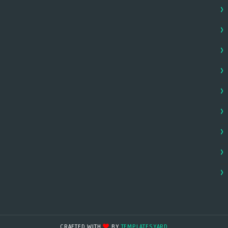
CRAFTED WITH
BY
TEMPLATESYARD