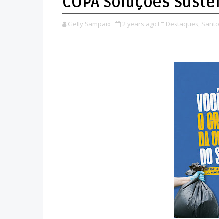
COPA Soluções Suste
Gelly Sampaio
2 years ago
Destaques,
Santo