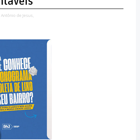
ntáveis
 Antônio de Jesus,