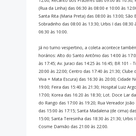
12:00; Recanto dos Prazeres das 09:00 às 10:30; 
(Rua da Linha) das 06:30 às 08:00 e 10:00 às 12:00
Santa Rita (Maria Preta) das 08:00 às 13:00; São 
Sobradinho das 08:00 às 13:30; Urbis I das 08:30 
06:30 às 10:00.
Já no turno vespertino, a coleta acontece també
horários: Alto do Santo Antônio das 14:00 às 17:
às 17:45; Av. Juraci das 14:25 às 16:45; BR 101 -
20:00 às 22:00; Centro das 17:40 às 21:30; Clube
Viva + Mata Escura) das 16:30 às 20:00; Cidade N
19:00; Feira das 15:40 às 21:30; Hospital Luiz Arg
17:00; Korea das 16:20 às 18:30; Lot. Doce Lar da
do Rango das 17:00 às 19:20; Rua Vereador João 
das 15:00 às 17:15; Santa Madalena (de cima) das
15:00; Santa Teresinha das 18:30 às 21:30; Urbis 
Cosme Damião das 21:00 às 22:00.