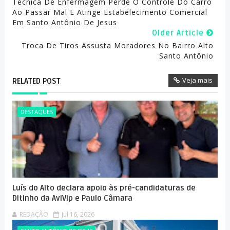
Técnica De Enfermagem Perde O Controle Do Carro
Ao Passar Mal E Atinge Estabelecimento Comercial
Em Santo Antônio De Jesus
Older Article
Troca De Tiros Assusta Moradores No Bairro Alto
Santo Antônio
Veja mais
RELATED POST
DESTAQUES
Luís do Alto declara apoio às pré-candidaturas de
Ditinho da AviVip e Paulo Câmara
REDAÇÃO
Jul 16, 2026