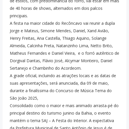
de estilos, com predominância do forró, vai estar em mais
de 40 horas de shows, alternados em dois palcos
principais.
A festa na maior cidade do Recôncavo vai reunir a dupla
Jorge e Mateus, Simone Mendes, Daniel, Xand Avião,
Henry Freitas, Ana Castella, Thiago Aquino, Solange
Almeida, Calcinha Preta, Natanzinho Lima, Netto Brito,
Matheus Fernandes e Daniel Vieira, e o forró autêntico de
Dorgival Dantas, Flávio José, Alcymar Monteiro, Daniel
Sertanejo e Chambinho do Acordeom.
A grade oficial, incluindo as atrações locais e as datas de
suas apresentações, será anunciada, dia 09 de maio,
durante a finalíssima do Concurso de Música Tema do
São João 2025,
Consolidado como o maior e mais animado arrasta-pé do
principal destino do turismo junino da Bahia, o evento
mantém o tema SAJ – A Festa do Interior. A expectativa
da Prefeitura Municipal de Santo Antônio de Jesus é de