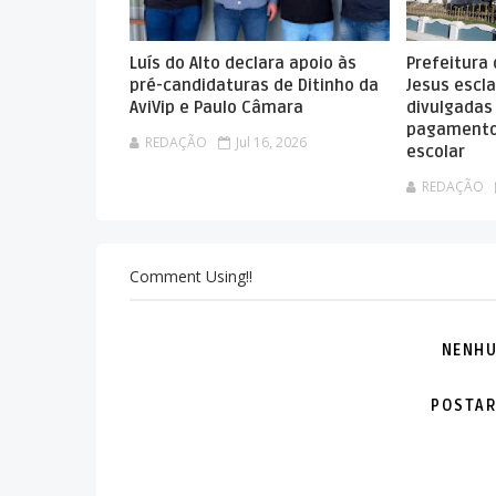
Luís do Alto declara apoio às
Prefeitura
pré-candidaturas de Ditinho da
Jesus escla
AviVip e Paulo Câmara
divulgadas
pagamento
REDAÇÃO
Jul 16, 2026
escolar
REDAÇÃO
Comment Using!!
NENHU
POSTAR