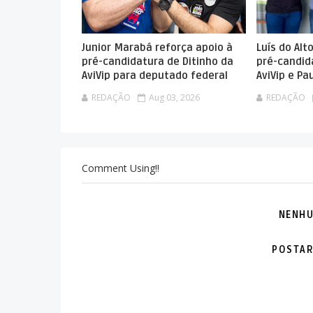
Junior Marabá reforça apoio à
Luís do Alt
pré-candidatura de Ditinho da
pré-candid
AviVip para deputado federal
AviVip e P
REDAÇÃO
Aug 03, 2026
REDAÇÃO
Comment Using!!
NENHU
POSTAR