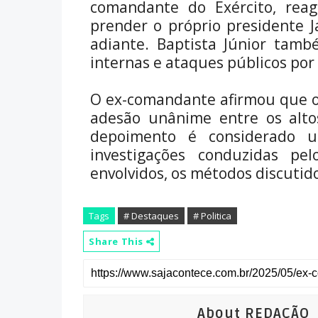
comandante do Exército, rea
prender o próprio presidente J
adiante. Baptista Júnior tamb
internas e ataques públicos por
O ex-comandante afirmou que o 
adesão unânime entre os alt
depoimento é considerado u
investigações conduzidas p
envolvidos, os métodos discutido
Tags
# Destaques
# Politica
Share This
About REDAÇÃO