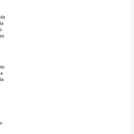
o
 da
da
e
ias
 No
se
da
ão