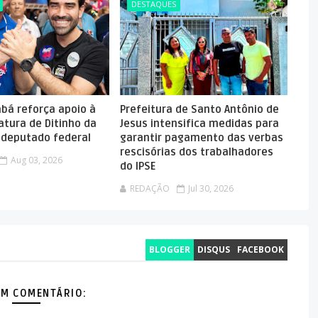
DESTAQUES
abá reforça apoio à
Prefeitura de Santo Antônio de
atura de Ditinho da
Jesus intensifica medidas para
a deputado federal
garantir pagamento das verbas
rescisórias dos trabalhadores
Aug 03, 2026
do IPSE
REDAÇÃO
Jul 30, 2026
BLOGGER
DISQUS
FACEBOOK
M COMENTÁRIO: