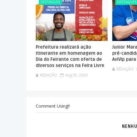
DESTAQUES
DESTAQUES
Prefeitura realizará ação
Junior Mar
itinerante em homenagem ao
pré-candid
Dia do Feirante com oferta de
AviVip par
diversos serviços na Feira Livre
REDAÇÃO
REDAÇÃO
Aug 05, 2026
Comment Using!!
NENHU