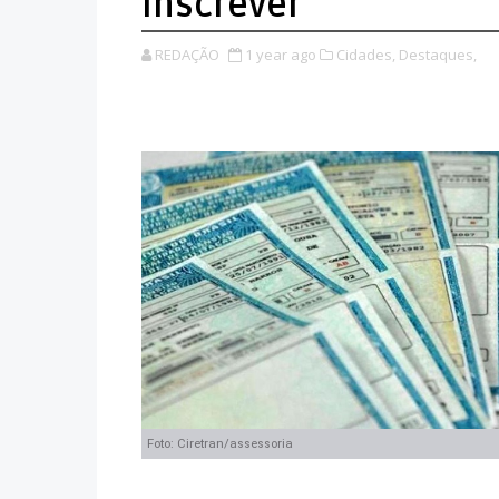
inscrever
REDAÇÃO
1 year ago
Cidades,
Destaques,
Foto: Ciretran/assessoria