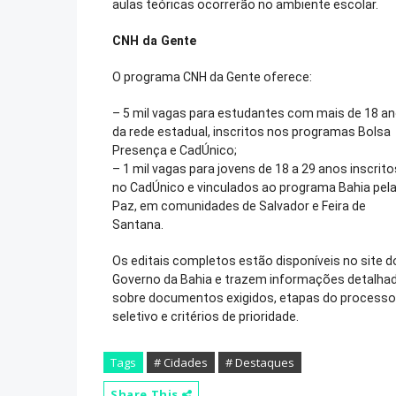
aulas teóricas ocorrerão no ambiente escolar.
CNH da Gente
O programa CNH da Gente oferece:
– 5 mil vagas para estudantes com mais de 18 a
da rede estadual, inscritos nos programas Bolsa
Presença e CadÚnico;
– 1 mil vagas para jovens de 18 a 29 anos inscrito
no CadÚnico e vinculados ao programa Bahia pel
Paz, em comunidades de Salvador e Feira de
Santana.
Os editais completos estão disponíveis no site d
Governo da Bahia e trazem informações detalha
sobre documentos exigidos, etapas do processo
seletivo e critérios de prioridade.
Tags
# Cidades
# Destaques
Share This