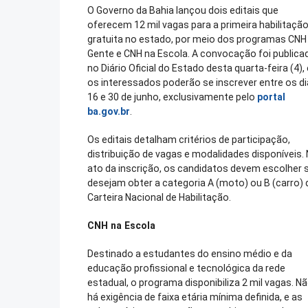
O Governo da Bahia lançou dois editais que
oferecem 12 mil vagas para a primeira habilitaçã
gratuita no estado, por meio dos programas CNH
Gente e CNH na Escola. A convocação foi publica
no Diário Oficial do Estado desta quarta-feira (4), 
os interessados poderão se inscrever entre os d
16 e 30 de junho, exclusivamente pelo
portal
ba.gov.br
.
Os editais detalham critérios de participação,
distribuição de vagas e modalidades disponíveis.
ato da inscrição, os candidatos devem escolher 
desejam obter a categoria A (moto) ou B (carro) 
Carteira Nacional de Habilitação.
CNH na Escola
Destinado a estudantes do ensino médio e da
educação profissional e tecnológica da rede
estadual, o programa disponibiliza 2 mil vagas. N
há exigência de faixa etária mínima definida, e as