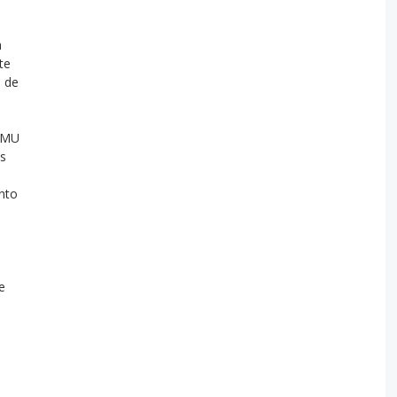
u
a
te
 de
SAMU
os
nto
e