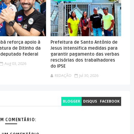
abá reforça apoio à
Prefeitura de Santo Antônio de
atura de Ditinho da
Jesus intensifica medidas para
a deputado federal
garantir pagamento das verbas
rescisórias dos trabalhadores
Aug 03, 2026
do IPSE
REDAÇÃO
Jul 30, 2026
BLOGGER
DISQUS
FACEBOOK
M COMENTÁRIO: