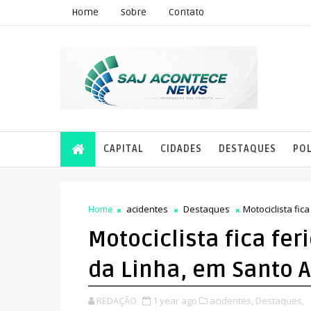
Home
Sobre
Contato
CAPITAL
CIDADES
DESTAQUES
POL
Home
acidentes
Destaques
Motociclista fi
Motociclista fica fe
da Linha, em Santo A
REDAÇÃO
1 year ago
acidentes,
Destaques,