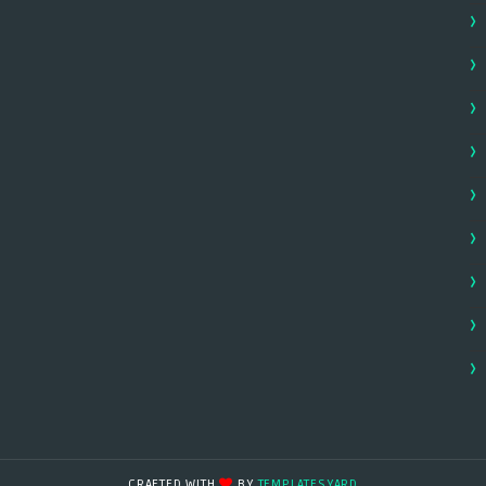
CRAFTED WITH
BY
TEMPLATESYARD