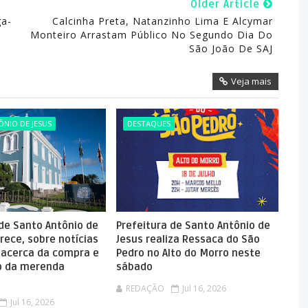
Older Article
ga-
Calcinha Preta, Natanzinho Lima E Alcymar
Monteiro Arrastam Público No Segundo Dia Do
São João De SAJ
Veja mais
NIO DE JESUS
DESTAQUES
 de Santo Antônio de
Prefeitura de Santo Antônio de
rece, sobre notícias
Jesus realiza Ressaca do São
 acerca da compra e
Pedro no Alto do Morro neste
 da merenda
sábado
REDAÇÃO
Jul 16, 2026
Jul 16, 2026