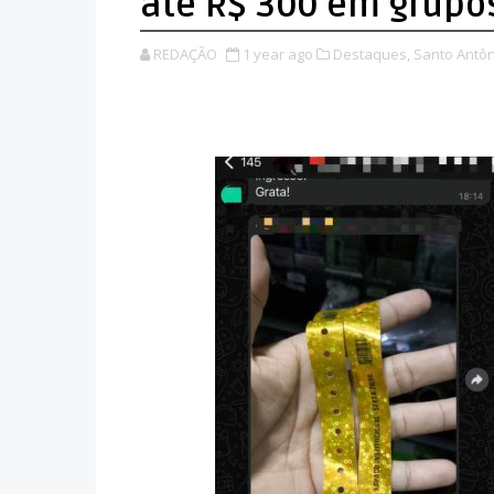
até R$ 300 em grupo
REDAÇÃO
1 year ago
Destaques,
Santo Antôn