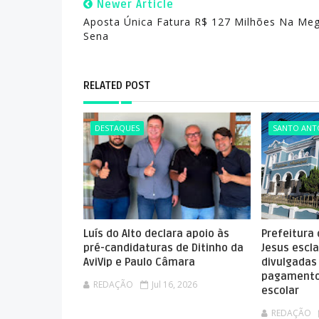
Newer Article
Aposta Única Fatura R$ 127 Milhões Na Me
Sena
RELATED POST
DESTAQUES
SANTO ANTÔ
Luís do Alto declara apoio às
Prefeitura
pré-candidaturas de Ditinho da
Jesus escla
AviVip e Paulo Câmara
divulgadas
pagamento
REDAÇÃO
Jul 16, 2026
escolar
REDAÇÃO