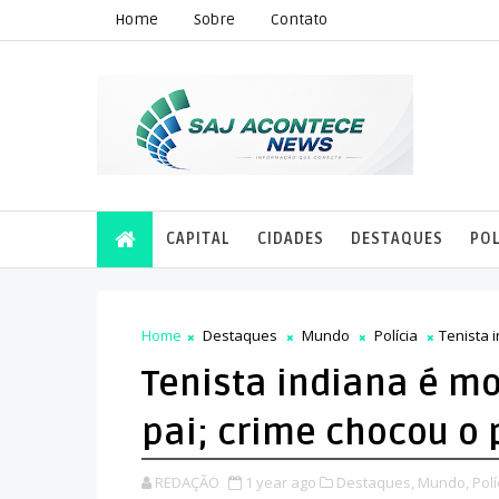
Home
Sobre
Contato
CAPITAL
CIDADES
DESTAQUES
POL
Home
Destaques
Mundo
Polícia
Tenista i
Tenista indiana é mo
pai; crime chocou o 
REDAÇÃO
1 year ago
Destaques,
Mundo,
Polí