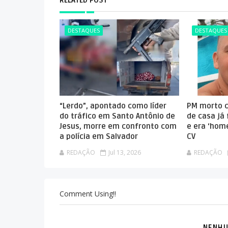
RELATED POST
DESTAQUES
DESTAQUES
“Lerdo”, apontado como líder
PM morto c
do tráfico em Santo Antônio de
de casa já 
Jesus, morre em confronto com
e era ‘hom
a polícia em Salvador
CV
REDAÇÃO
Jul 13, 2026
REDAÇÃO
Comment Using!!
NENHU