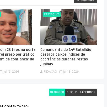
DESTAQUES
om 23 tiros na porta
Comandante do 14º Batalhão
foi preso por tráfico
destaca baixos índices de
em de confiança’ do
ocorrências durante festas
juninas
Jul 13, 2026
REDAÇÃO
Jul 13, 2026
BLOGGER
DISQUS
FACEBOOK
M COMENTÁRIO: