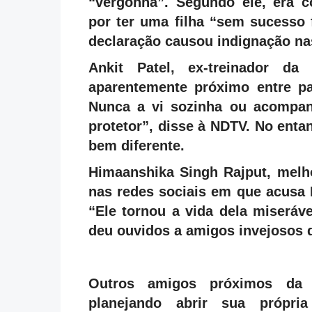
“vergonha”. Segundo ele, era c
por ter uma filha “sem sucesso 
declaração causou indignação nas
Ankit Patel, ex-treinador da
aparentemente próximo entre pa
Nunca a vi sozinha ou acompan
protetor”, disse à NDTV. No ent
bem diferente.
Himaanshika Singh Rajput, melh
nas redes sociais em que acusa
“Ele tornou a vida dela miseráve
deu ouvidos a amigos invejosos d
Outros amigos próximos da 
planejando abrir sua própr