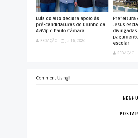
Luís do Alto declara apoio às
Prefeitura
pré-candidaturas de Ditinho da
Jesus escla
AviVip e Paulo Câmara
divulgadas
pagamento
REDAÇÃO
Jul 16, 2026
escolar
REDAÇÃO
Comment Using!!
NENHU
POSTAR