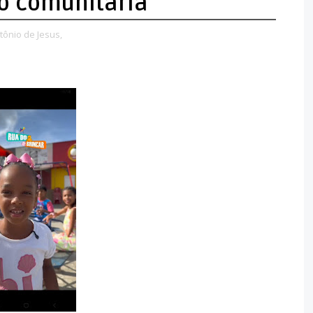
ão comunitária
tônio de Jesus,