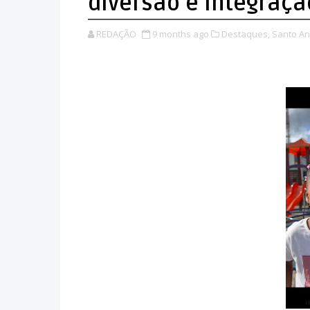
diversão e integraç
REDAÇÃO
9 months ago
Destaques,
Santo An