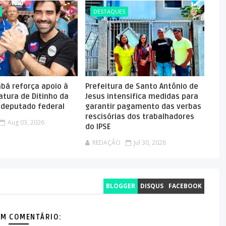
DESTAQUES
abá reforça apoio à
Prefeitura de Santo Antônio de
atura de Ditinho da
Jesus intensifica medidas para
a deputado federal
garantir pagamento das verbas
rescisórias dos trabalhadores
Aug 03, 2026
do IPSE
REDAÇÃO
Jul 30, 2026
BLOGGER
DISQUS
FACEBOOK
M COMENTÁRIO: