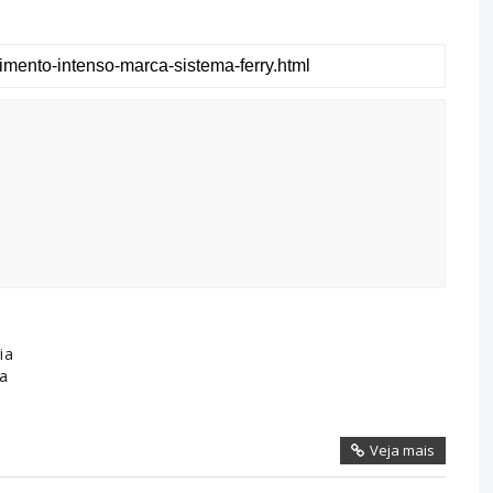
ia
a
Veja mais