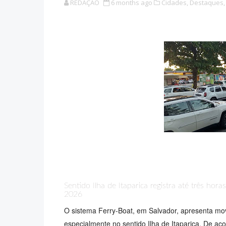
REDAÇÃO
6 months ago
Cidades,
Destaques,
Sentido Ilha de Itaparica registra até três ho
2026
O sistema Ferry-Boat, em Salvador, apresenta movim
especialmente no sentido Ilha de Itaparica. De a