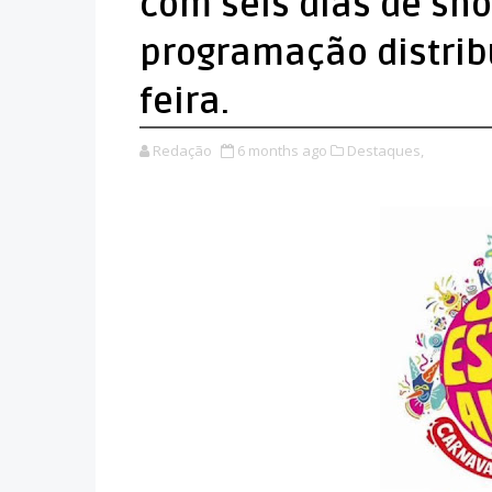
com seis dias de sho
programação distribu
feira.
Redação
6 months ago
Destaques,