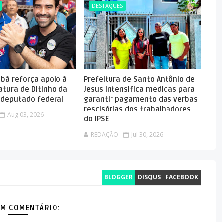
DESTAQUES
abá reforça apoio à
Prefeitura de Santo Antônio de
atura de Ditinho da
Jesus intensifica medidas para
a deputado federal
garantir pagamento das verbas
rescisórias dos trabalhadores
Aug 03, 2026
do IPSE
REDAÇÃO
Jul 30, 2026
BLOGGER
DISQUS
FACEBOOK
M COMENTÁRIO: