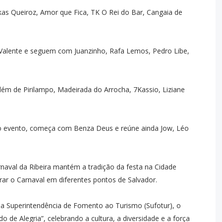
kas Queiroz, Amor que Fica, TK O Rei do Bar, Cangaia de
lente e seguem com Juanzinho, Rafa Lemos, Pedro Libe,
lém de Pirilampo, Madeirada do Arrocha, 7Kassio, Liziane
 do evento, começa com Benza Deus e reúne ainda Jow, Léo
arnaval da Ribeira mantém a tradição da festa na Cidade
ar o Carnaval em diferentes pontos de Salvador.
a Superintendência de Fomento ao Turismo (Sufotur), o
 de Alegria”, celebrando a cultura, a diversidade e a força