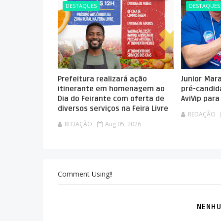
DESTAQUES
DESTAQUES
Prefeitura realizará ação
Junior Mar
itinerante em homenagem ao
pré-candid
Dia do Feirante com oferta de
AviVip par
diversos serviços na Feira Livre
REDAÇÃO
REDAÇÃO
Aug 05, 2026
Comment Using!!
NENHU