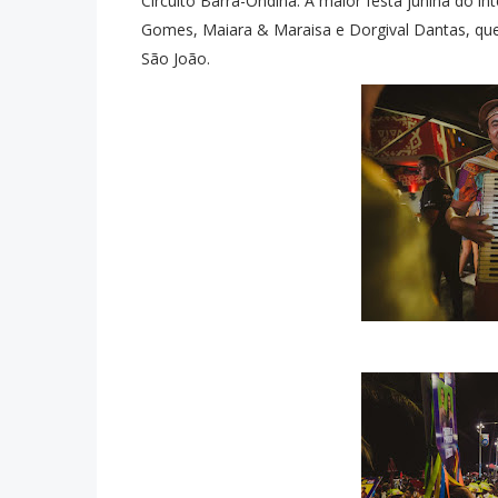
Circuito Barra-Ondina. A maior festa junina do in
Gomes, Maiara & Maraisa e Dorgival Dantas, que
São João.