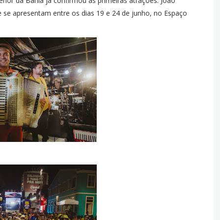
terior da Bahia já confirmou as primeiras atrações: João
 se apresentam entre os dias 19 e 24 de junho, no Espaço