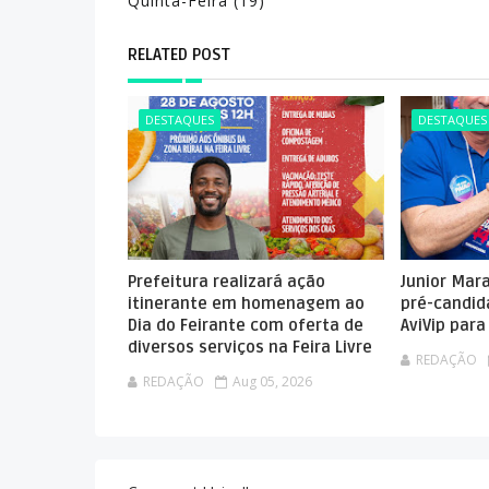
Quinta-Feira (19)
RELATED POST
DESTAQUES
DESTAQUES
Prefeitura realizará ação
Junior Mar
itinerante em homenagem ao
pré-candid
Dia do Feirante com oferta de
AviVip par
diversos serviços na Feira Livre
REDAÇÃO
REDAÇÃO
Aug 05, 2026