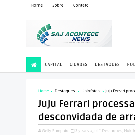
Home
Sobre
Contato
CAPITAL
CIDADES
DESTAQUES
POL
Home
Destaques
Holofotes
Juju Ferrari pr
Juju Ferrari process
desconvidada de arr
Gelly Sampaio
3 years ago
Destaques,
Holof