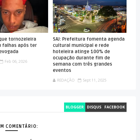
que tornozeleira
SAJ: Prefeitura fomenta agenda
 falhas após ter
cultural municipal e rede
revogada
hoteleira atinge 100% de
ocupação durante fim de
Feb 06, 2026
semana com três grandes
eventos
REDAÇÃO
Sept 11, 2025
BLOGGER
DISQUS
FACEBOOK
M COMENTÁRIO: