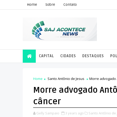
Home
Sobre
Contato
CAPITAL
CIDADES
DESTAQUES
POL
Home
Santo Antônio de Jesus
Morre advogado A
Morre advogado Antô
câncer
Gelly Sampaio
3 years ago
Santo Antônio de 