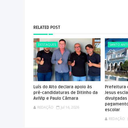
RELATED POST
DESTAQUES
SANTO ANTÔ
Luís do Alto declara apoio às
Prefeitura
pré-candidaturas de Ditinho da
Jesus escla
AviVip e Paulo Câmara
divulgadas
pagamento
REDAÇÃO
Jul 16, 2026
escolar
REDAÇÃO