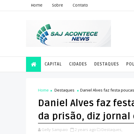
Home
Sobre
Contato
CAPITAL
CIDADES
DESTAQUES
POL
Home
Destaques
Daniel Alves faz festa poucas
Daniel Alves faz fes
da prisão, diz jorna
Gelly Sampaio
2 years ago
Destaques,