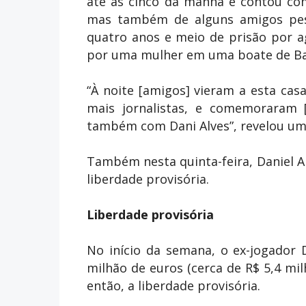
até às cinco da manhã e contou com
mas também de alguns amigos pess
quatro anos e meio de prisão por a
por uma mulher em uma boate de Ba
“À noite [amigos] vieram a esta cas
mais jornalistas, e comemoraram [
também com Dani Alves”, revelou um
Também nesta quinta-feira, Daniel A
liberdade provisória.
Liberdade provisória
No início da semana, o ex-jogador 
milhão de euros (cerca de R$ 5,4 mil
então, a liberdade provisória.