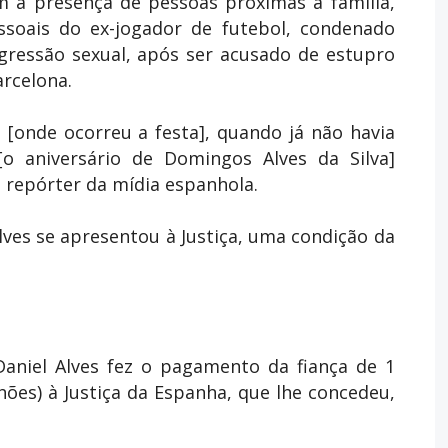
 a presença de pessoas próximas à família,
oais do ex-jogador de futebol, condenado
gressão sexual, após ser acusado de estupro
rcelona.
a [onde ocorreu a festa], quando já não havia
o aniversário de Domingos Alves da Silva]
 repórter da mídia espanhola.
lves se apresentou à Justiça, uma condição da
Daniel Alves fez o pagamento da fiança de 1
hões) à Justiça da Espanha, que lhe concedeu,