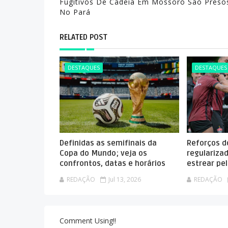
Fugitivos De Cadeia Em Mossoró São Preso
No Pará
RELATED POST
DESTAQUES
DESTAQUES
Definidas as semifinais da
Reforços do
Copa do Mundo; veja os
regulariza
confrontos, datas e horários
estrear pel
REDAÇÃO
Jul 13, 2026
REDAÇÃO
Comment Using!!