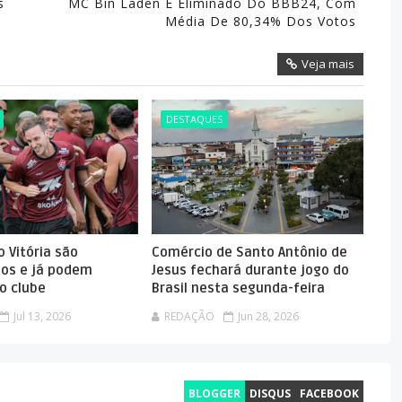
s
MC Bin Laden É Eliminado Do BBB24, Com
Média De 80,34% Dos Votos
Veja mais
DESTAQUES
 Vitória são
Comércio de Santo Antônio de
dos e já podem
Jesus fechará durante jogo do
o clube
Brasil nesta segunda-feira
Jul 13, 2026
REDAÇÃO
Jun 28, 2026
BLOGGER
DISQUS
FACEBOOK