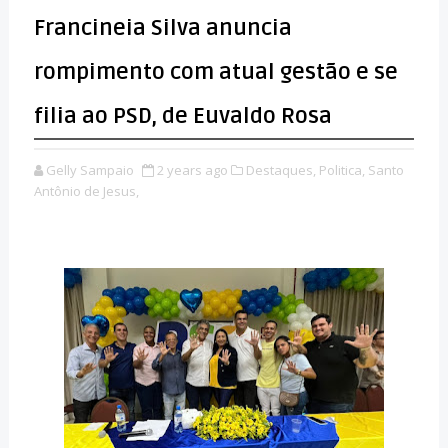
Francineia Silva anuncia
rompimento com atual gestão e se
filia ao PSD, de Euvaldo Rosa
Gelly Sampaio
2 years ago
Destaques,
Politica,
Santo
Antônio de Jesus,