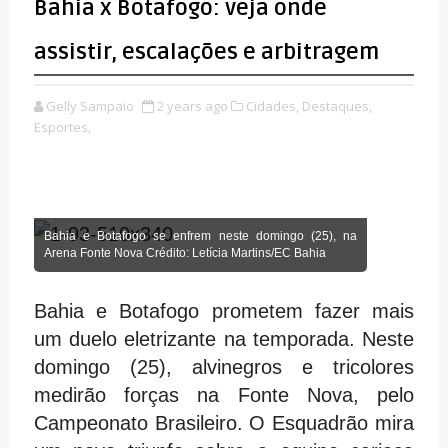
Bahia x Botafogo: veja onde
assistir, escalações e arbitragem
Gelly Sampaio
2 years ago
Cidades,
Destaques,
Esportes,
Bahia e Botafogo se enfrem neste domingo (25), na
Arena Fonte Nova Crédito: Letícia Martins/EC Bahia
Bahia e Botafogo prometem fazer mais
um duelo eletrizante na temporada. Neste
domingo (25), alvinegros e tricolores
medirão forças na Fonte Nova, pelo
Campeonato Brasileiro. O Esquadrão mira