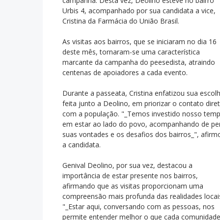
campanha. Desta vez, Deolino esteve no bairro
Urbis 4, acompanhado por sua candidata a vice,
Cristina da Farmácia do União Brasil.
As visitas aos bairros, que se iniciaram no dia 16
deste mês, tornaram-se uma característica
marcante da campanha do peesedista, atraindo
centenas de apoiadores a cada evento.
Durante a passeata, Cristina enfatizou sua escolh
feita junto a Deolino, em priorizar o contato dire
com a população. "_Temos investido nosso tem
em estar ao lado do povo, acompanhando de pe
suas vontades e os desafios dos bairros_", afirm
a candidata.
Genival Deolino, por sua vez, destacou a
importância de estar presente nos bairros,
afirmando que as visitas proporcionam uma
compreensão mais profunda das realidades locai
"_Estar aqui, conversando com as pessoas, nos
permite entender melhor o que cada comunidad