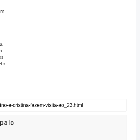
om
a.
a
os
eto
mpaio