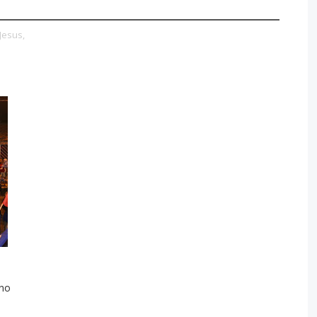
Jesus,
ino