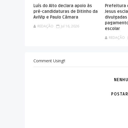
Luís do Alto declara apoio às
Prefeitura
pré-candidaturas de Ditinho da
Jesus escla
AviVip e Paulo Câmara
divulgadas
pagamento
REDAÇÃO
Jul 16, 2026
escolar
REDAÇÃO
Comment Using!!
NENHU
POSTAR