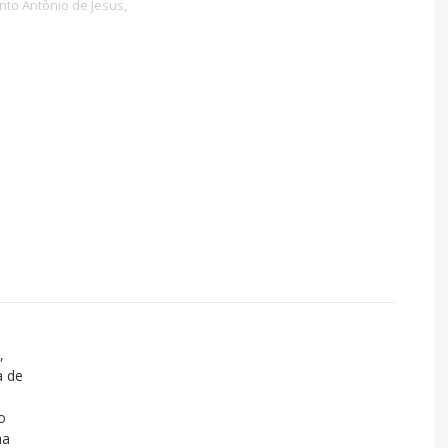
nto Antônio de Jesus,
,
a de
o
ma