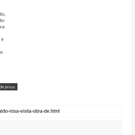
ão,
ção
ara
 é
us
de Jesus