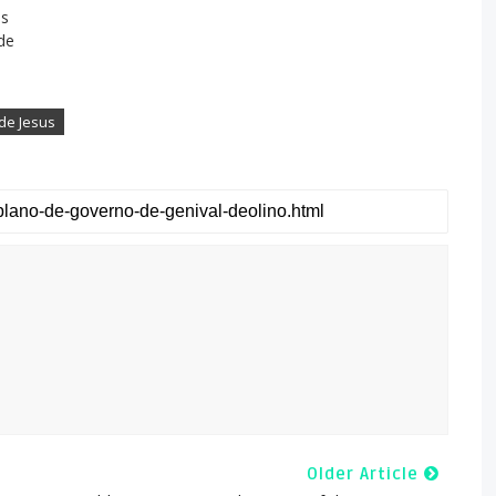
as
de
de Jesus
Older Article