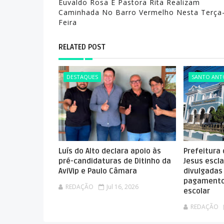
Euvaldo Rosa E Pastora Rita Realizam
Caminhada No Barro Vermelho Nesta Terça
Feira
RELATED POST
DESTAQUES
SANTO ANTÔ
Luís do Alto declara apoio às
Prefeitura
pré-candidaturas de Ditinho da
Jesus escla
AviVip e Paulo Câmara
divulgadas
pagamento
REDAÇÃO
Jul 16, 2026
escolar
REDAÇÃO