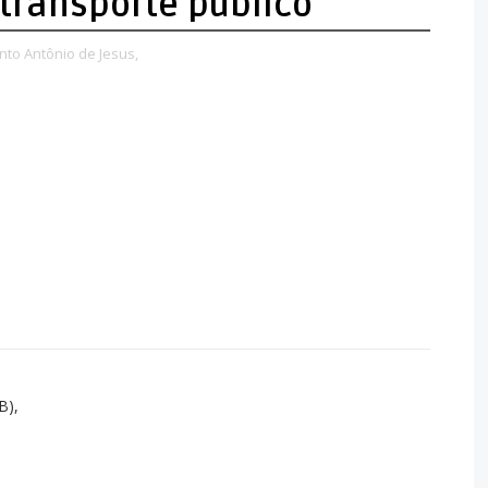
transporte público
nto Antônio de Jesus,
B),