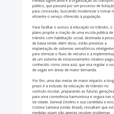
medida significativa é a organização do transpor
público, que passará por um processo de licitaçã
para concessão, buscando modernizar e tornar 
eficiente o serviço oferecido à população.
Para facilitar o acesso à educação no trânsito, o
plano propõe a criação de uma escola pública de
trânsito com habilitação social, destinada a pess
de baixa renda. Além disso, estão previstas a
implantação de sistemas semafóricos inteligente
para otimizar o fluxo de veículos e a implementa
de um sistema de estacionamento rotativo pago
conhecido como zona azul, que visa regular o us
de vagas em áreas de maior demanda.
Por fim, uma das metas de maior impacto a lon
prazo é a inclusão da educação de trânsito no
currículo escolar, preparando as futuras geraçõe
para uma convivência harmoniosa e segura nas v
da cidade. Genival Deolino e sua candidata a vice
Cristina Santana (União Brasil), ressaltam que es
medidas visam não apenas resolver problemas