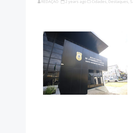
REDAÇÃO
2 years ago
Cidades,
Destaques,
S