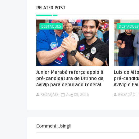
RELATED POST
DESTAQUES
DESTAQUES
Junior Marabá reforça apoio à
Luís do Alt
pré-candidatura de Ditinho da
pré-candid
AviVip para deputado federal
AviVip e P
REDAÇÃO
Aug 03, 2026
REDAÇÃO
Comment Using!!