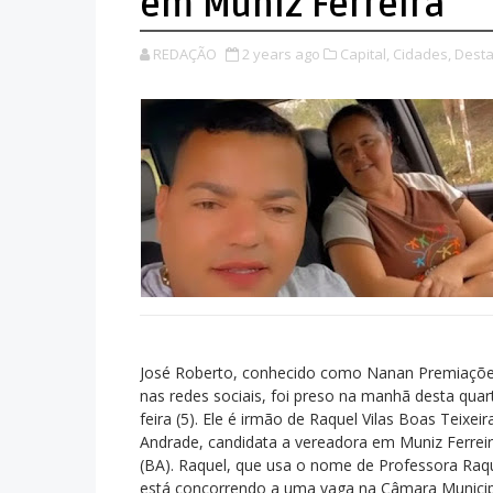
em Muniz Ferreira
REDAÇÃO
2 years ago
Capital,
Cidades,
Desta
José Roberto, conhecido como Nanan Premiaçõ
nas redes sociais, foi preso na manhã desta quar
feira (5). Ele é irmão de Raquel Vilas Boas Teixeir
Andrade, candidata a vereadora em Muniz Ferrei
(BA). Raquel, que usa o nome de Professora Raqu
está concorrendo a uma vaga na Câmara Municip