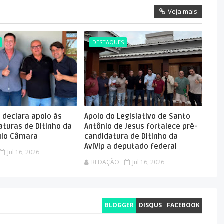
Veja mais
DESTAQUES
o declara apoio às
Apoio do Legislativo de Santo
aturas de Ditinho da
Antônio de Jesus fortalece pré-
aulo Câmara
candidatura de Ditinho da
AviVip a deputado federal
Jul 16, 2026
REDAÇÃO
Jul 16, 2026
BLOGGER
DISQUS
FACEBOOK