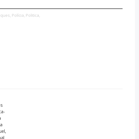
ques,
Polícia,
Politica,
es
ta-
a
ra
el,
al